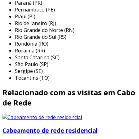
Paraná (PR)
distâncias curtas.
Pernambuco (PE)
cat6a
: melhor desempenho em altas
Piauí (PI)
frequências, ideal para longas
Rio de Janeiro (RJ)
distâncias.
Rio Grande do Norte (RN)
Rio Grande do Sul (RS)
cat7
: oferece alta proteção contra
Rondônia (RO)
interferências.
Roraima (RR)
fibra Óptica
: este tipo de cabeamento
Santa Catarina (SC)
utiliza filamentos de vidro para transmitir
São Paulo (SP)
Sergipe (SE)
dados em alta velocidade. É ideal para
Tocantins (TO)
quem busca performance, principalmente
em grandes residências.
Relacionado com as visitas em Cabo
cabo coaxial
: geralmente usado para
de Rede
televisão a cabo, também pode ser
utilizado em redes de internet, mas não
oferece a mesma eficiência que os cabos
ethernet.
Cabeamento de rede residencial
além dessas opções, a escolha entre