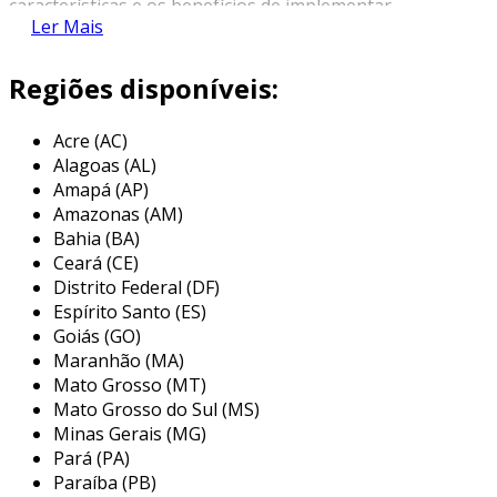
características e os benefícios de implementar
Ler Mais
um bom sistema de cabeamento em sua
residência.
Regiões disponíveis:
tipos de cabeamento
Acre (AC)
existem diferentes tipos de cabeamento que
Alagoas (AL)
podem ser utilizados em uma rede residencial.
Amapá (AP)
cada um possui suas particularidades e
Amazonas (AM)
finalidades. entre os principais, destacam-se:
Bahia (BA)
Ceará (CE)
cabo ethernet (cat5e, cat6, cat6a,
Distrito Federal (DF)
cat7)
: os cabos ethernet são os mais
Espírito Santo (ES)
utilizados para conectar dispositivos a
Goiás (GO)
roteadores e switches. eles oferecem
Maranhão (MA)
taxas de transferência que variam
Mato Grosso (MT)
conforme a categoria:
Mato Grosso do Sul (MS)
Minas Gerais (MG)
cat5e
: suporta até 1 gbps.
Pará (PA)
Paraíba (PB)
cat6
: suporta até 10 gbps em