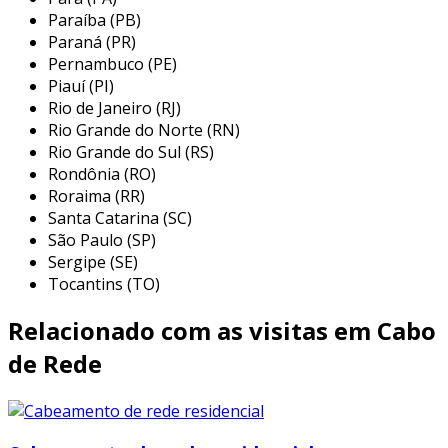
os tipos de cabos de rede são classificados
Paraíba (PB)
principalmente por suas categorias e pelo
Paraná (PR)
material que utilizam. cada categoria e tipo
Pernambuco (PE)
Piauí (PI)
possui características específicas que
Rio de Janeiro (RJ)
determinam seu desempenho e aplicações.
Rio Grande do Norte (RN)
entre os principais tipos de cabos de rede,
Rio Grande do Sul (RS)
destacam-se:
Rondônia (RO)
Roraima (RR)
cabo de rede categoria 5e:
com taxa de
Santa Catarina (SC)
transmissão de até 1 gbps, é ideal para
São Paulo (SP)
redes domésticas e pequenas empresas.
Sergipe (SE)
cabo de rede categoria 6:
suporta até 10
Tocantins (TO)
gbps em distâncias de até 55 metros,
Relacionado com as visitas em Cabo
sendo bastante utilizado em ambientes
corporativos que exigem maior
de Rede
velocidade.
cabo de rede categoria 6a:
uma versão
aprimorada do cat 6, suporta 10 gbps em