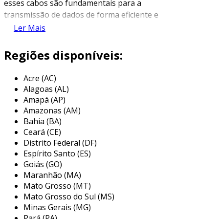
esses cabos são fundamentais para a
transmissão de dados de forma eficiente e
segura. existem diversos tipos de cabos de
Ler Mais
rede, sendo os mais comuns o cabos ethernet,
que podem variar em categorias e
Regiões disponíveis:
especificações técnicas.
Acre (AC)
os cabos de rede são compostos por fios que
Alagoas (AL)
conduzem sinais elétricos, permitindo a
Amapá (AP)
comunicação entre os dispositivos conectados.
Amazonas (AM)
essa comunicação pode ocorrer em diferentes
Bahia (BA)
velocidades e com diferentes capacidades de
Ceará (CE)
largura de banda, dependendo do tipo de cabo
Distrito Federal (DF)
utilizado. a escolha do cabo adequado é crucial
Espírito Santo (ES)
para garantir um desempenho ideal na rede,
Goiás (GO)
Maranhão (MA)
evitando problemas de latência e perda de
Mato Grosso (MT)
pacotes.
Mato Grosso do Sul (MS)
principais tipos de cabos de rede
Minas Gerais (MG)
Pará (PA)