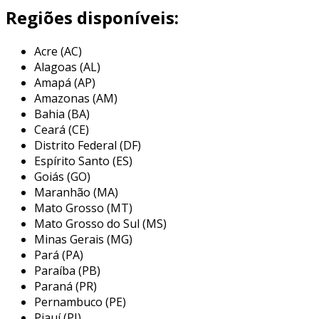
significativa.
Regiões disponíveis:
existem diferentes tipos de blindagem que
Acre (AC)
podem ser aplicados em cabos de rede, como a
Alagoas (AL)
blindagem individual dos pares (s/ftp) ou a
Amapá (AP)
blindagem de todos os pares juntos (f/utp).
Amazonas (AM)
essa diversificação permite que a blindagem
Bahia (BA)
seja ajustada conforme as necessidades
Ceará (CE)
específicas da instalação, garantindo que o
Distrito Federal (DF)
desempenho da rede não seja comprometido
Espírito Santo (ES)
por fatores externos.
Goiás (GO)
Maranhão (MA)
principais aplicações dos cabos de
Mato Grosso (MT)
rede blindados
Mato Grosso do Sul (MS)
Minas Gerais (MG)
os cabos de rede blindados são amplamente
Pará (PA)
utilizados em ambientes onde a interferência
Paraíba (PB)
eletromagnética pode ser um problema, como
Paraná (PR)
fábricas, hospitais e áreas urbanas
Pernambuco (PE)
Piauí (PI)
densamente povoadas. a utilização deste tipo