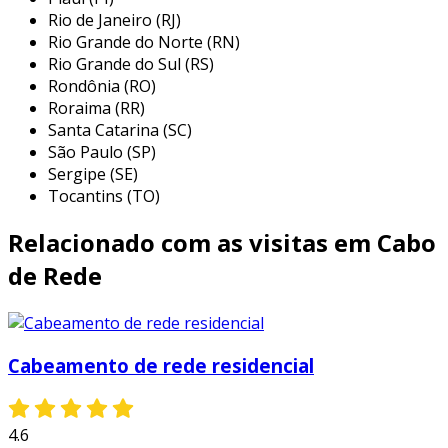
Rio de Janeiro (RJ)
de cabo é ideal para a transmissão de dados
Rio Grande do Norte (RN)
sensíveis, como informações financeiras e de
Rio Grande do Sul (RS)
saúde, onde a integridade do sinal é crucial
Rondônia (RO)
para evitar perdas de informações.
Roraima (RR)
Santa Catarina (SC)
aqui estão algumas das principais aplicações
São Paulo (SP)
dos cabos de rede blindados:
Sergipe (SE)
Tocantins (TO)
indústrias e fábricas:
onde a presença
de máquinas pode gerar ruídos
Relacionado com as visitas em Cabo
eletromagnéticos, interferindo nas
transmissões de dados.
de Rede
ambientes de alta segurança:
como
bancos e instituições financeiras, onde a
proteção de dados sensíveis é
Cabeamento de rede residencial
fundamental.
hospitais:
na comunicação de
equipamentos médicos e sistemas de
4.6