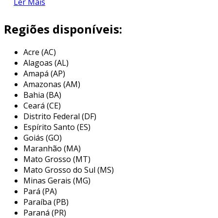
o que são derivadores de redes?
Ler Mais
os derivadores de redes são dispositivos que
Regiões disponíveis:
distribuem sinais ou dados para várias saídas.
eles são utilizados em sistemas de
Acre (AC)
telecomunicação e redes de computadores,
Alagoas (AL)
permitindo que um único sinal chegue a
Amapá (AP)
diferentes pontos de uma instalação.
Amazonas (AM)
Bahia (BA)
além disso, podem ser projetados para
Ceará (CE)
diferentes tipos de sinais, como eletricidade,
Distrito Federal (DF)
dados e comunicações. com isso, proporcionam
Espírito Santo (ES)
um gerenciamento mais organizado da
Goiás (GO)
infraestrutura de rede.
Maranhão (MA)
Mato Grosso (MT)
vantagens dos derivadores de redes
Mato Grosso do Sul (MS)
Minas Gerais (MG)
os derivadores de redes oferecem uma
Pará (PA)
variedade de benefícios. entre os principais,
Paraíba (PB)
destacam-se:
Paraná (PR)