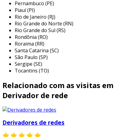
Pernambuco (PE)
eficiência na distribuição
: eles permitem
Piauí (PI)
que um único sinal se distribua por
Rio de Janeiro (RJ)
diversas saídas, otimizando o uso do
Rio Grande do Norte (RN)
cabeamento.
Rio Grande do Sul (RS)
Rondônia (RO)
facilidade de instalação
: a instalação de
Roraima (RR)
um derivador é simples e rápida,
Santa Catarina (SC)
economizando tempo e recursos.
São Paulo (SP)
redução de custos
: utilizando um único
Sergipe (SE)
ponto de entrada, as empresas reduzem o
Tocantins (TO)
número de cabos e conectores
Relacionado com as visitas em
necessários, resultando em economia.
versatilidade
: podem ser utilizados em
Derivador de rede
diferentes tipos de redes, sendo
compatíveis com sistemas analógicos e
digitais.
Derivadores de redes
melhor gestão de rede
: facilita o
monitoramento e a manutenção da