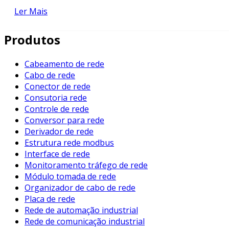
Ler Mais
As redes de automação industrial oferecem diversos benef
os principais, destacam-se:
Produtos
Eficiência Operacional
: A automação reduz a neces
da produção.
Cabeamento de rede
Cabo de rede
Melhoria da Qualidade
: Com a automação, é possív
Conector de rede
sempre que necessário.
Consutoria rede
Redução de Custos
: A automação permite a redução 
Controle de rede
Conversor para rede
Dados em Tempo Real
: As redes de automação ofer
Derivador de rede
Além dos benefícios mencionados, a implementação de uma
Estrutura rede modbus
monitorização contínua permite identificar e corrigir falha
Interface de rede
Monitoramento tráfego de rede
Componentes de uma Rede de Automação Indu
Módulo tomada de rede
Organizador de cabo de rede
Os principais componentes que fazem parte de uma rede d
Placa de rede
Rede de automação industrial
Sensores
: Dispositivos que detectam variáveis físi
Rede de comunicação industrial