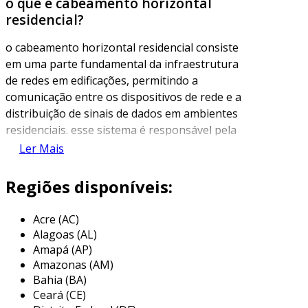
o que é cabeamento horizontal
residencial?
o cabeamento horizontal residencial consiste
em uma parte fundamental da infraestrutura
de redes em edificações, permitindo a
comunicação entre os dispositivos de rede e a
distribuição de sinais de dados em ambientes
residenciais. esse sistema é responsável pela
conexão dos terminais de rede, como
Ler Mais
computadores, impressoras e outros
dispositivos de iot, ao ponto de acesso central,
Regiões disponíveis:
que geralmente é instalado no ambiente onde
ficam os equipamentos, como o roteador.
Acre (AC)
Alagoas (AL)
esse tipo de cabeamento é caracterizado por
Amapá (AP)
sua configuração que se estende
Amazonas (AM)
horizontalmente em relação ao ponto de
Bahia (BA)
distribuição, passando entre andares ou
Ceará (CE)
cômodos. normalmente, utiliza-se cabos de par