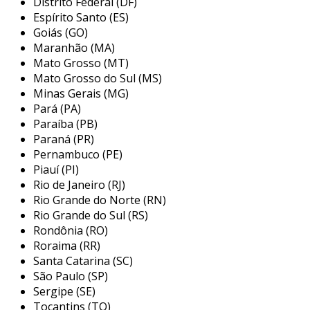
Distrito Federal (DF)
trançado, que têm a capacidade de suportar
Espírito Santo (ES)
altas taxas de transmissão de dados e oferecem
Goiás (GO)
Maranhão (MA)
proteção contra interferências
Mato Grosso (MT)
eletromagnéticas, garantindo uma rede mais
Mato Grosso do Sul (MS)
estável e eficiente.
Minas Gerais (MG)
principais aplicações do cabeamento
Pará (PA)
horizontal residencial
Paraíba (PB)
Paraná (PR)
as aplicações do cabeamento horizontal
Pernambuco (PE)
Piauí (PI)
residencial são diversas e abrangem desde a
Rio de Janeiro (RJ)
simples ligação de computadores a um
Rio Grande do Norte (RN)
roteador até a instalação de sistemas mais
Rio Grande do Sul (RS)
complexos de automação residencial. a seguir,
Rondônia (RO)
algumas das principais aplicações:
Roraima (RR)
Santa Catarina (SC)
conexão de dispositivos:
permite que
São Paulo (SP)
diversos dispositivos, como desktops,
Sergipe (SE)
laptops, tvs inteligentes e consoles de
Tocantins (TO)