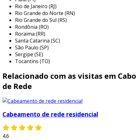
Rio de Janeiro (RJ)
uma escolha popular para a conectividade em
Rio Grande do Norte (RN)
ambientes corporativos e residenciais. entre
Rio Grande do Sul (RS)
suas principais aplicações, podemos destacar:
Rondônia (RO)
Roraima (RR)
redes locais (lan):
são a espinha dorsal
Santa Catarina (SC)
das redes locais, permitindo a conexão
São Paulo (SP)
entre dispositivos como computadores,
Sergipe (SE)
impressoras e servidores.
Tocantins (TO)
conexões de internet:
usados para
Relacionado com as visitas em Cabo
conectar modems e roteadores,
possibilitando acesso à internet em
de Rede
diversos dispositivos.
transmissão de dados em tempo real:
ideal para aplicações que requerem alta
Cabeamento de rede residencial
velocidade e baixa latência, como jogos
online e videoconferências.
interligação de sistemas de segurança:
4.6
utilizados para conectar câmeras de