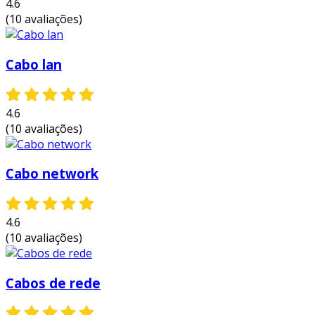
4.6
azul ajuda na organização e identificação,
(10 avaliações)
facilitando a manutenção e a
administração do cabeamento.
Cabo lan
alto desempenho:
cabos como cat6 e
cat6a oferecem altas taxas de
transmissão, suportando redes que
4.6
demandam grandes volumes de dados.
(10 avaliações)
flexibilidade e durabilidade:
os cabos
são projetados para resistir a tensões e
Cabo network
impactos, tornando-os adequados para
uso em ambientes exigentes.
custo-benefício:
oferecem uma solução
4.6
econômica para empresas e usuários
(10 avaliações)
residenciais que buscam qualidade sem
comprometer o orçamento.
Cabos de rede
a escolha de cabos de rede azul adequados
pode fazer a diferença na eficiência da