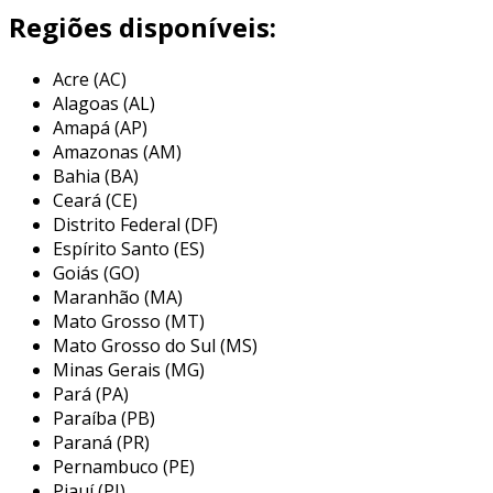
cat5e, cat6 e cat6a, sendo amplamente
Regiões disponíveis:
utilizados em aplicações residenciais e
empresariais.
Acre (AC)
Alagoas (AL)
esses cabos são compostos por fios trançados
Amapá (AP)
que permitem a comunicação entre
Amazonas (AM)
dispositivos, como roteadores, switches e
Bahia (BA)
computadores. a tecnologia de transmissão de
Ceará (CE)
dados evoluiu ao longo dos anos, e os cabos de
Distrito Federal (DF)
rede azul foram projetados para suportar altas
Espírito Santo (ES)
velocidades, essencial em um ambiente
Goiás (GO)
Maranhão (MA)
conectado. a construção e o tipo de material
Mato Grosso (MT)
também influenciam na qualidade e na
Mato Grosso do Sul (MS)
capacidade de transmissão do cabo.
Minas Gerais (MG)
principais aplicações dos cabos de
Pará (PA)
rede azul
Paraíba (PB)
Paraná (PR)
os cabos de rede azul são amplamente
Pernambuco (PE)
Piauí (PI)
utilizados em várias aplicações, tornando-os