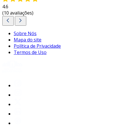
comunicação dentro de uma rede,
4.6
(10 avaliações)
proporcionando uma experiência de
conectividade superior.
entre em contato e solicite um orçamento
Sobre Nós
personalizado!
Mapa do site
Política de Privacidade
Termos de Uso