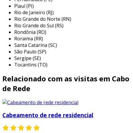
Piauí (PI)
utilizados em diversas aplicações,
Rio de Janeiro (RJ)
especialmente em redes locais (lans). entre as
Rio Grande do Norte (RN)
principais aplicações estão:
Rio Grande do Sul (RS)
Rondônia (RO)
conexão de computadores e
Roraima (RR)
dispositivos:
utilizados para conectar
Santa Catarina (SC)
computadores, impressoras e outros
São Paulo (SP)
dispositivos em uma rede corporativa ou
Sergipe (SE)
doméstica.
Tocantins (TO)
telefones voip:
com a crescente
Relacionado com as visitas em Cabo
popularização da telefonia pela internet,
esses cabos são frequentemente
de Rede
utilizados para conectar sistemas de
telefonia voip.
transmissão de dados em cctv:
são
Cabeamento de rede residencial
usados em sistemas de câmeras de
segurança, permitindo a transmissão de
vídeo em tempo real com boa qualidade.