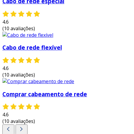
Cabo de rede especial
crescimento e a adaptação da infraestrutura de
tecnologia da informação. aqui estão alguns
dos principais benefícios:
4.6
(10 avaliações)
confiabilidade:
o cabeamento de rede
proporciona uma conexão estável e
menos suscetível a falhas quando
Cabo de rede flexível
comparado a conexões sem fio, que
podem sofrer interferência e limitações de
alcance.
4.6
(10 avaliações)
capacidade de largura de banda:
cabos
de qualidade, como o cat6 e a fibra ótica,
suportam altas velocidades de
Comprar cabeamento de rede
transferência de dados, atendendo às
crescentes demandas de aplicações e
serviços digitais.
4.6
(10 avaliações)
flexibilidade e escalabilidade:
um
sistema de cabeamento bem planejado