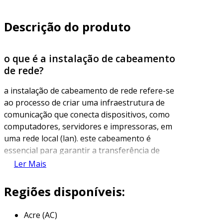
Descrição do produto
o que é a instalação de cabeamento
de rede?
a instalação de cabeamento de rede refere-se
ao processo de criar uma infraestrutura de
comunicação que conecta dispositivos, como
computadores, servidores e impressoras, em
uma rede local (lan). este cabeamento é
essencial para garantir a transferência de
dados de forma eficiente e confiável, permitindo
Ler Mais
a comunicação entre os dispositivos
conectados.
Regiões disponíveis:
geralmente, o cabeamento de rede utiliza
Acre (AC)
cabos de par trançado, coaxiais ou fibra ótica,