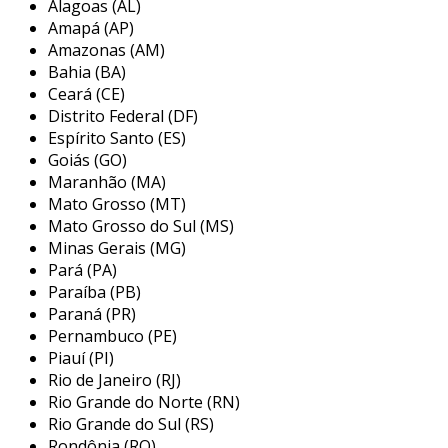
Alagoas (AL)
dependendo das necessidades específicas da
Amapá (AP)
instalação. a escolha do tipo de cabeamento
Amazonas (AM)
impacta diretamente a velocidade de
Bahia (BA)
transmissão de dados, a distância que pode ser
Ceará (CE)
coberta e a resistência a interferências
Distrito Federal (DF)
eletromagnéticas, tornando a compreensão
Espírito Santo (ES)
desse processo crucial para a criação de uma
Goiás (GO)
Maranhão (MA)
rede de qualidade.
Mato Grosso (MT)
principais etapas da instalação de
Mato Grosso do Sul (MS)
cabeamento de rede
Minas Gerais (MG)
Pará (PA)
a instalação de cabeamento de rede envolve
Paraíba (PB)
várias etapas que devem ser seguidas para
Paraná (PR)
garantir uma execução eficaz e adequada. É
Pernambuco (PE)
Piauí (PI)
fundamental planejar o layout da rede e o tipo
Rio de Janeiro (RJ)
de cabeamento a ser utilizado. veja a seguir um
Rio Grande do Norte (RN)
resumo das etapas principais nesse processo:
Rio Grande do Sul (RS)
Rondônia (RO)
planejamento:
antes de iniciar a