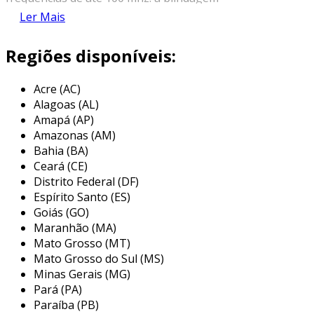
presente no cabo oferece proteção contra
Ler Mais
interferências eletromagnéticas e ruídos, o que
é essencial em ambientes onde há muitos
Regiões disponíveis:
equipamentos eletrônicos.
Acre (AC)
a furukawa é uma marca renomada no
Alagoas (AL)
mercado, destacando-se pela qualidade e
Amapá (AP)
confiabilidade de seus produtos. o cabo
Amazonas (AM)
blindado da marca proporciona uma
Bahia (BA)
transmissão de dados mais estável, reduzindo a
Ceará (CE)
perda de informação e potencializando a
Distrito Federal (DF)
velocidade da rede. essa característica é
Espírito Santo (ES)
especialmente importante em aplicações que
Goiás (GO)
Maranhão (MA)
demandam maior largura de banda e
Mato Grosso (MT)
continuidade, como streaming de vídeo e jogos
Mato Grosso do Sul (MS)
online.
Minas Gerais (MG)
principais aplicações do cabo de rede
Pará (PA)
blindado cat5 furukawa
Paraíba (PB)