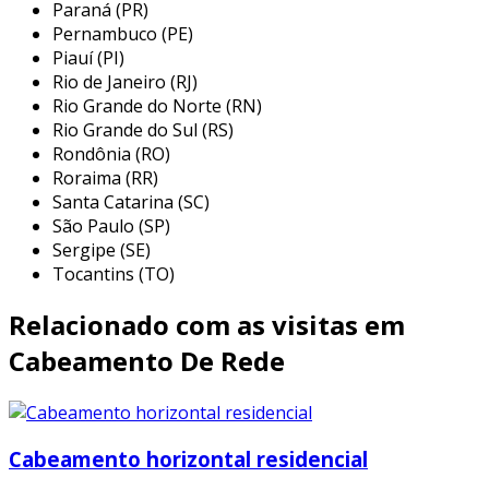
Paraná (PR)
o cabo de rede blindado cat5 furukawa é
Pernambuco (PE)
Piauí (PI)
altamente versátil e encontrado em diversas
Rio de Janeiro (RJ)
aplicações industriais e comerciais. sua
Rio Grande do Norte (RN)
estrutura blindada oferece vantagens em
Rio Grande do Sul (RS)
termos de desempenho e segurança em
Rondônia (RO)
comparação com cabos não blindados. entre as
Roraima (RR)
principais aplicações, podemos destacar:
Santa Catarina (SC)
São Paulo (SP)
ambientes corporativos:
ideal para
Sergipe (SE)
conectar computadores, impressoras e
Tocantins (TO)
servidores, garantindo uma rede interna
eficiente e rápida.
Relacionado com as visitas em
data centers:
utilizado na interconexão
Cabeamento De Rede
de equipamentos, proporcionando um
fluxo de dados estável e contínuo.
redes de automação industrial:
oferece
Cabeamento horizontal residencial
conectividade confiável entre dispositivos
de controle e supervisão, mantendo a