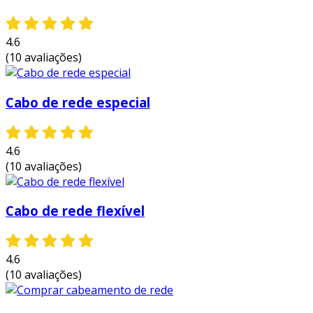
rede. entre os principais benefícios, podemos
destacar:
4.6
proteção contra interferências:
a
(10 avaliações)
blindagem reduz drasticamente os efeitos
de ruídos e interferências
Cabo de rede especial
eletromagnéticas, garantindo uma
comunicação clara e sem interrupções.
maior confiabilidade:
com melhor
4.6
desempenho em ambientes de alta
(10 avaliações)
interferência, o cabo proporciona uma
comunicação mais estável, essencial para
Cabo de rede flexível
aplicações críticas.
durabilidade:
a qualidade dos materiais
utilizados na fabricação do cabo furukawa
4.6
proporciona maior resistência e vida útil,
(10 avaliações)
otimizando seu investimento.
facilidade de instalação:
o cabo é