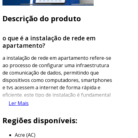
Descrição do produto
o que é a instalação de rede em
apartamento?
a instalação de rede em apartamento refere-se
ao processo de configurar uma infraestrutura
de comunicação de dados, permitindo que
dispositivos como computadores, smartphones
e tvs acessem a internet de forma rápida e
eficiente. este tipo de instalação é fundamental
para garantir que todos os moradores do
Ler Mais
apartamento possam usufruir de uma conexão
estável e de alta velocidade.
Regiões disponíveis:
o processo muitas vezes envolve a análise do
Acre (AC)
layout do apartamento, a escolha dos melhores