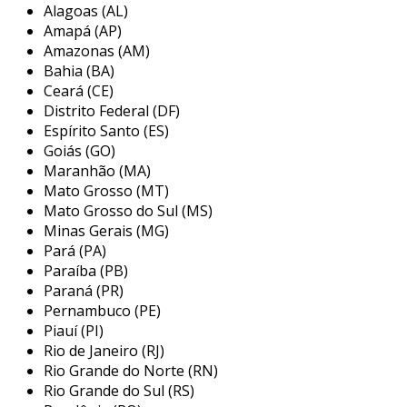
Alagoas (AL)
pontos para instalação dos cabos e
Amapá (AP)
equipamentos, e a implementação de
Amazonas (AM)
tecnologias como cabeamento estruturado ou
Bahia (BA)
redes wi-fi. além de proporcionar acesso à
Ceará (CE)
internet, a instalação de rede pode incluir
Distrito Federal (DF)
sistemas de segurança, automação residencial
Espírito Santo (ES)
e conectividade entre dispositivos.
Goiás (GO)
Maranhão (MA)
principais etapas da instalação de
Mato Grosso (MT)
rede em apartamento
Mato Grosso do Sul (MS)
Minas Gerais (MG)
a instalação de uma rede em apartamento pode
Pará (PA)
parecer uma tarefa simples, mas, na verdade,
Paraíba (PB)
requer planejamento e atenção aos detalhes.
Paraná (PR)
as principais etapas incluem:
Pernambuco (PE)
Piauí (PI)
planejamento:
nesta fase, é essencial
Rio de Janeiro (RJ)
mapear os locais onde a rede será
Rio Grande do Norte (RN)
utilizada e identificar as necessidades
Rio Grande do Sul (RS)