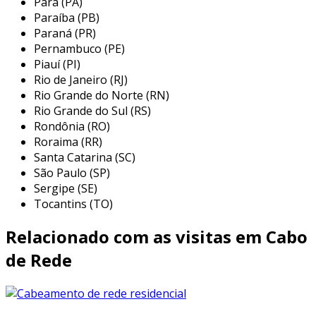
Pará (PA)
trançados, minimiza a diafonia, assegurando
Paraíba (PB)
uma conexão
estável
e de
alta qualidade
ao
Paraná (PR)
longo do tempo.
Pernambuco (PE)
Piauí (PI)
benefícios para instalação
Rio de Janeiro (RJ)
doméstica
Rio Grande do Norte (RN)
Rio Grande do Sul (RS)
o
cabo de rede para instalação doméstica
Rondônia (RO)
oferece múltiplos benefícios que impactam
Roraima (RR)
diretamente na eficiência e na experiência do
Santa Catarina (SC)
usuário.
São Paulo (SP)
Sergipe (SE)
sua
capacidade de transmissão de dados
Tocantins (TO)
estável
e livre de interferências é essencial
Relacionado com as visitas em Cabo
para aplicações que exigem alta confiabilidade,
como o trabalho remoto ou o uso de
de Rede
dispositivos de automação residencial.
além disso, a instalação de um cabo com tais
características reduz a necessidade de suporte