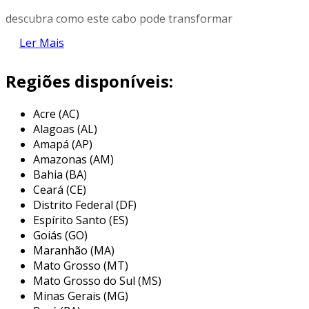
descubra como este cabo pode transformar
sua experiência de conexão.
Ler Mais
características do cabo de rede
Regiões disponíveis:
o
cabo de rede para instalação doméstica
é
desenvolvido com fios de cobre de alta pureza,
Acre (AC)
garantindo uma transmissão de dados eficiente
Alagoas (AL)
e sem interferências.
Amapá (AP)
Amazonas (AM)
sua capa externa é feita de material pvc
Bahia (BA)
resistente, proporcionando proteção contra
Ceará (CE)
desgaste físico e exposição a ambientes
Distrito Federal (DF)
adversos.
Espírito Santo (ES)
Goiás (GO)
isso não apenas prolonga a vida útil do cabo,
Maranhão (MA)
mas também reduz os custos relacionados à
Mato Grosso (MT)
substituição frequente e manutenção.
Mato Grosso do Sul (MS)
Minas Gerais (MG)
ainda, sua construção interna, com pares