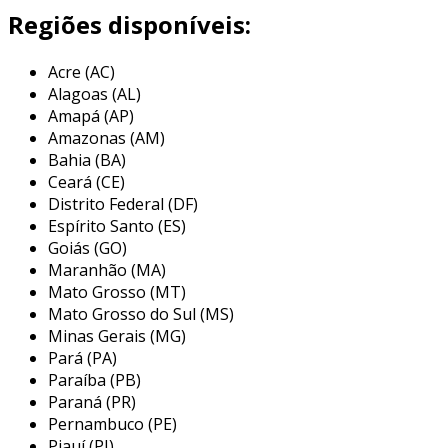
eficiente.
Regiões disponíveis:
o uso do passa fio é crucial em projetos de
Acre (AC)
cabeamento estruturado, uma vez que permite
Alagoas (AL)
a organização e a proteção dos cabos, evitando
Amapá (AP)
danos que poderiam comprometer a
Amazonas (AM)
transmissão de dados. com ele, a instalação se
Bahia (BA)
torna menos trabalhosa, economizando tempo
Ceará (CE)
e recursos, além de contribuir para a estética
Distrito Federal (DF)
do ambiente.
Espírito Santo (ES)
Goiás (GO)
principais aplicações do passa fio
Maranhão (MA)
cabo de rede
Mato Grosso (MT)
Mato Grosso do Sul (MS)
os passes fios são amplamente utilizados em
Minas Gerais (MG)
diversas aplicações, principalmente em
Pará (PA)
ambientes que necessitam de uma
Paraíba (PB)
infraestrutura de rede robusta e organizada.
Paraná (PR)
algumas das principais aplicações incluem:
Pernambuco (PE)
Piauí (PI)