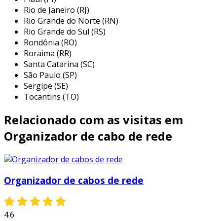
instalações residenciais:
utilizado para
Rio de Janeiro (RJ)
interligar dispositivos como roteadores,
Rio Grande do Norte (RN)
modems e computadores,
Rio Grande do Sul (RS)
Rondônia (RO)
proporcionando uma rede estável e de
Roraima (RR)
alta performance.
Santa Catarina (SC)
ambientes corporativos:
essencial para
São Paulo (SP)
a criação de redes robustas em
Sergipe (SE)
escritórios, onde a conectividade é
Tocantins (TO)
frequentemente requerida para múltiplos
Relacionado com as visitas em
dispositivos e usuários.
centros de dados:
fundamental na
Organizador de cabo de rede
organização e gerenciamento de cabos,
evitando emaranhados que possam
dificultar manutenções futuras.
Organizador de cabos de rede
ambientes comerciais:
utilizado em lojas
e estabelecimentos que necessitam de
conexões rápidas e confiáveis,
4.6
melhorando a experiência do usuário e a