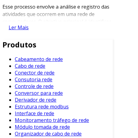
Esse processo envolve a análise e registro das
atividades que ocorrem em uma rede de
computadores. O objetivo principal é identificar
Ler Mais
padrões de uso, detectar anomalias e
assegurar que todos os sistemas estejam
Produtos
funcionando corretamente.
Consequentemente, o monitoramento fornece
Cabeamento de rede
informações valiosas que podem ser utilizadas
Cabo de rede
para otimizar a performance e prevenir falhas.
Conector de rede
Consutoria rede
Por Que o Monitoramento é
Controle de rede
Necessário?
Conversor para rede
Derivador de rede
Existem diversas razões que justificam a
Estrutura rede modbus
necessidade de um monitoramento eficiente:
Interface de rede
Monitoramento tráfego de rede
Segurança de Dados
: O monitoramento
Módulo tomada de rede
ajuda a identificar e responder a ameaças
Organizador de cabo de rede
cibernéticas em tempo real.