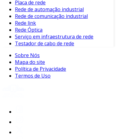
Placa de rede
Rede de automação industrial
Desempenho da Rede
: Permite a análise
Rede de comunicação industrial
da latência e do uso, garantindo que a
Rede link
rede opere de forma otimizada.
Rede Óptica
Planejamento de Capacidade
: Facilita o
Serviço em infraestrutura de rede
planejamento para evitar
Testador de cabo de rede
congestionamentos e garantir que a
Sobre Nós
infraestrutura comporta a carga de
Mapa do site
trabalho.
Política de Privacidade
Benefícios do Monitoramento de
Termos de Uso
Tráfego de Rede
O monitoramento de tráfego de rede
proporciona uma série de benefícios que
impactam diretamente o desempenho
organizacional. Entre os principais, destacam-
se:
Detecção de Anomalias
: Identifica