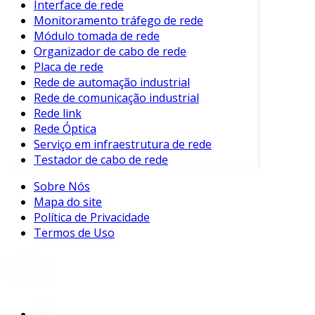
alguns elementos são essenciais:
Interface de rede
Monitoramento tráfego de rede
Roteadores
: Direcionam o tráfego de
Módulo tomada de rede
dados entre redes diferentes.
Organizador de cabo de rede
Placa de rede
Switches
: Conectam diversos dispositivos
Rede de automação industrial
dentro da mesma rede.
Rede de comunicação industrial
Cabos de Rede
: Fazem a interconexão
Rede link
dos dispositivos, permitindo a
Rede Óptica
Serviço em infraestrutura de rede
comunicação.
Testador de cabo de rede
Firewalls
: Garantem a segurança,
filtrando o tráfego de dados.
Sobre Nós
Mapa do site
Servidores
: Armazenam informações e
Política de Privacidade
oferecem recursos aos usuários.
Termos de Uso
Benefícios da Infraestrutura de Rede
Bem Estruturada
Uma infraestrutura de rede adequada oferece
diversos benefícios. Entre eles, destacam-se: