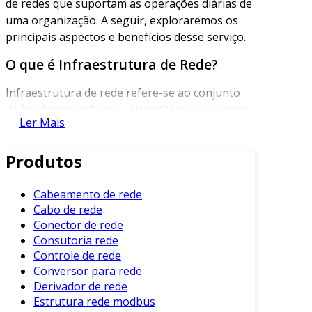
de redes que suportam as operações diárias de
uma organização. A seguir, exploraremos os
principais aspectos e benefícios desse serviço.
O que é Infraestrutura de Rede?
Infraestrutura de rede refere-se ao conjunto
de hardware, software, dispositivos e recursos
Ler Mais
necessários para estabelecer e manter uma
rede de telecomunicações eficiente. Além disso,
Produtos
abrange tudo, desde servidores e roteadores
até cabos e switches. Em um mundo cada vez
mais conectado, essa infraestrutura é vital para
Cabeamento de rede
Cabo de rede
o desempenho das organizações.
Conector de rede
Principais Componentes da
Consutoria rede
Infraestrutura de Rede
Controle de rede
Conversor para rede
Os componentes podem variar de acordo com a
Derivador de rede
necessidade organizacional. No entanto,
Estrutura rede modbus