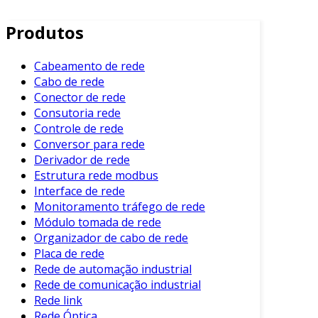
Um testador de cabo de rede é um dispositivo
Produtos
que verifica a continuidade, a polaridade e a
qualidade dos cabos de rede, como cabos
Ethernet. Ele é projetado para identificar falhas
Cabeamento de rede
Cabo de rede
que podem ocorrer durante a instalação, além
Conector de rede
de ajudar na manutenção da rede.
Consutoria rede
Além disso, existem vários tipos de testadores
Controle de rede
Conversor para rede
no mercado. Entre eles, destacam-se os
Derivador de rede
testadores básicos e os testadores avançados,
Estrutura rede modbus
que possuem funcionalidades mais complexas.
Interface de rede
Cada um atende a diferentes necessidades e
Monitoramento tráfego de rede
orçamentos.
Módulo tomada de rede
Organizador de cabo de rede
Benefícios do Uso de um Testador de
Placa de rede
Cabo de Rede
Rede de automação industrial
Rede de comunicação industrial
Entre os principais benefícios do uso de um
Rede link
testador de cabo de rede, destacam-se:
Rede Óptica